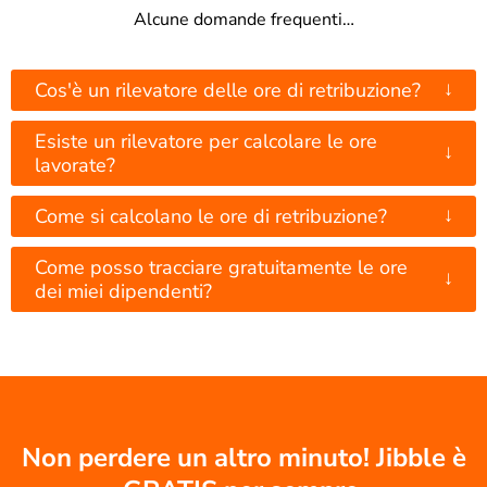
Alcune domande frequenti…
↓
Cos'è un rilevatore delle ore di retribuzione?
Esiste un rilevatore per calcolare le ore
↓
lavorate?
↓
Come si calcolano le ore di retribuzione?
Come posso tracciare gratuitamente le ore
↓
dei miei dipendenti?
Non perdere un altro minuto! Jibble è