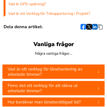
Vad är GPS-spårning?
Vad är ett Verktyg för Tidrapportering i Projekt?
Dela denna artikel:
Vanliga frågor
Några vanliga frågor...
Vad är ett verktyg för lönehantering av
↓
arbetade timmar?
Finns det ett verktyg för att räkna ut
↓
arbetade timmar?
↓
Hur beräknar man löneberättigad tid?