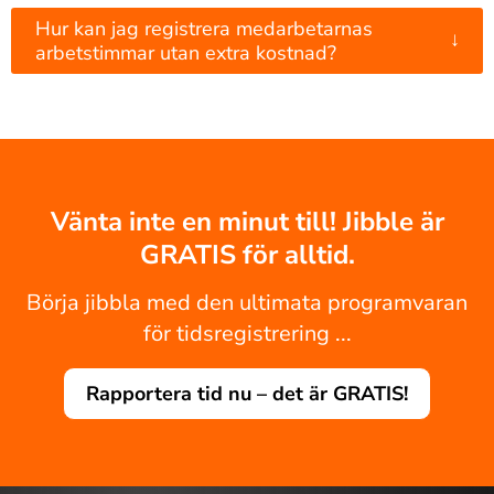
Hur kan jag registrera medarbetarnas
↓
arbetstimmar utan extra kostnad?
Vänta inte en minut till! Jibble är
GRATIS för alltid.
Börja jibbla med den ultimata programvaran
för tidsregistrering ...
Rapportera tid nu – det är GRATIS!