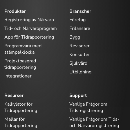
Produkter
Branscher
Registrering av Närvaro
Företag
Tid- och Närvaroprogram
Frilansare
App för Tidrapportering
Bygg
Programvara med
Revisorer
stämpelklocka
Konsulter
Projektbaserad
Sjukvård
tidrapportering
Utbildning
Integrationer
Resurser
Support
Kalkylator för
Vanliga Frågor om
Tidrapportering
Tidsregistrering
Mallar för
Vanliga Frågor om Tids-
Tidrapportering
och Närvaroregistrering