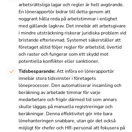
arbetsrättsliga lagar och regler är helt avgörande.
En lönerapportör bidrar till detta genom att
noggrant hålla reda på arbetstimmar i enlighet
med gällande lagkrav. Det innebär att arbetsgivare
i mindre utsträckning riskerar juridiska problem vid
bristande efterlevnad. Systemet säkerställer att
företaget alltid följer regler för arbetstid, övertid
och raster och fungerar som ett skydd mot
potentiella konflikter eller sanktioner.
Tidsbesparande:
Att införa en lönerapportör
innebär stora tidsvinster i företagets
löneprocesser. Den automatiserar insamling och
beräkning av arbetade timmar för varje
medarbetare och frigör därmed tid som annars
skulle läggas på manuella registreringar och
beräkningar. Denna effektivitet gör inte bara
lönehanteringen snabbare, utan gör det också
möjligt för chefer och HR-personal att fokusera på