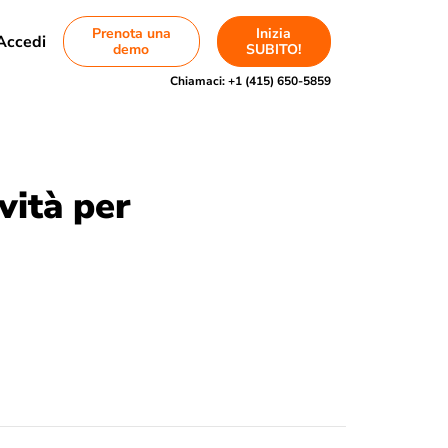
Prenota una
Inizia
Accedi
demo
SUBITO!
Chiamaci:
+1 (415) 650-5859
ività per