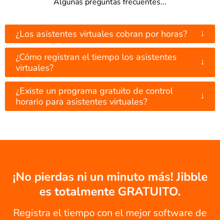
Algunas preguntas frecuentes...
↓
¿Los asistentes virtuales cobran por horas?
¿Cómo registran el tiempo los asistentes
↓
virtuales?
¿Existe un programa gratuito de control
↓
horario para asistentes virtuales?
¡No pierdas ni un minuto más! Jibble
es totalmente GRATUITO.
Registra el tiempo con el mejor software de