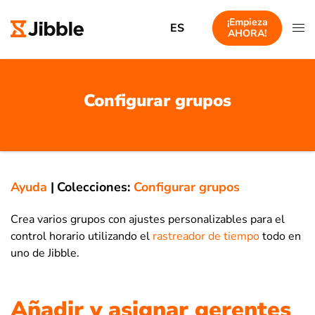
¡Empieza
ES
AHORA!
Configurar grupos
Ayuda
|
Colecciones:
Configurar grupos
Crea varios grupos con ajustes personalizables para el
control horario utilizando el
rastreador de tiempo
todo en
uno de Jibble.
Añadir y asignar gerentes