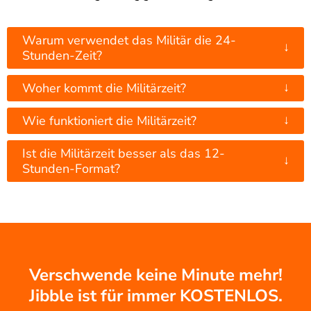
Warum verwendet das Militär die 24-
↓
Stunden-Zeit?
↓
Woher kommt die Militärzeit?
↓
Wie funktioniert die Militärzeit?
Ist die Militärzeit besser als das 12-
↓
Stunden-Format?
Verschwende keine Minute mehr!
Jibble ist für immer KOSTENLOS.