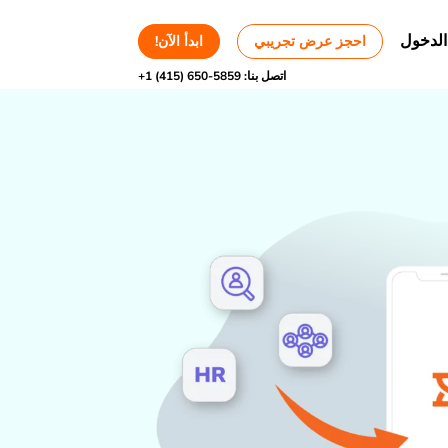
الدخول
احجز عرض تجريبي
ابدأ الآن!
اتصل بنا:
+1 (415) 650-5859