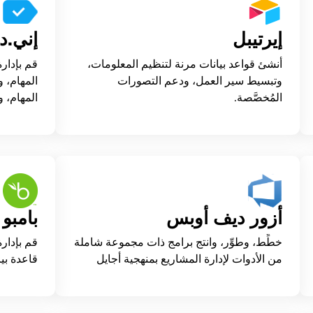
إيرتيبل
إني.د
أنشئ قواعد بيانات مرنة لتنظيم المعلومات،
قم بإدار
وتبسيط سير العمل، ودعم التصورات
المهام، و
المُخصَّصة.
المهام، و
أزور ديف أوبس
بامبو
خطِّط، وطوِّر، وانتج برامج ذات مجموعة شاملة
قم بإدار
من الأدوات لإدارة المشاريع بمنهجية أجايل
قاعدة بيا