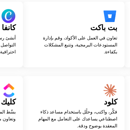
بت باكت
كانفا
تعاون في العمل على الأكواد، وقم بإدارة
أنشئ رس
المستودعات البرمجية، وتتبع المشكلات
التواصل 
بكفاءة.
احترافية.
كلود
كليك 
فكِّر، واكتب، وحلِّل باستخدام مساعد ذكاء
بسِّط ال
اصطناعي يساعدك على التعامل مع المهام
وتعاون م
المعقدة بوضوح ودقة.