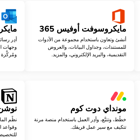
مايكروسوفت أوفيس 365
مايكر
أنشئ وتعاون باستخدام مجموعة من الأدوات
أدِر رسائ
للمستندات، وجداول البيانات، والعروض
وجهات ال
التقديمية، والبريد الإلكتروني، والمزيد.
ومُركَّزة 
مونداي دوت كوم
نوشن
خطِّط، وتتبَّع، وأدِر العمل باستخدام منصة مرنة
نظِّم ال
تتكيف مع سير عمل فريقك.
وقواعد ا
للتخصيص