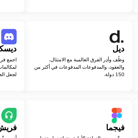
ديل
ديسكو
وظِّف وأدِر الفرق العالمية مع الامتثال،
اجمع فري
والعقود، والمدفوعات المدفوعات في أكثر من
لمكالمات
150 دولة.
لجعل الج
فيجما
فريش