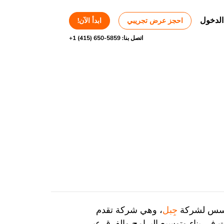
الدخول
احجز عرض تجريبي
ابدأ الآن!
اتصل بنا:
+1 (415) 650-5859
لمؤسس لشركة
جِبل
، وهي شركة تقدم
ت في بناء وتوسيع البرامج والفرق عبر