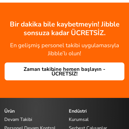
Bir dakika bile kaybetmeyin! Jibble
sonsuza kadar ÜCRETSİZ.
En gelişmiş personel takibi uygulamasıyla
Jibble’lı olun!
Zaman takibine hemen başlayın -
ÜCRETSİZ!
Ürün
Endüstri
Devam Takibi
Kurumsal
Personel Devam Kontrol
Serbest Çalışanlar