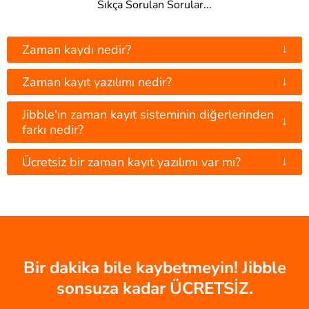
Sıkça Sorulan Sorular...
↓
Zaman kaydı nedir?
↓
Zaman kayıt yazılımı nedir?
Jibble'ın zaman kayıt sisteminin diğerlerinden
↓
farkı nedir?
↓
Ücretsiz bir zaman kayıt yazılımı var mı?
Bir dakika bile kaybetmeyin! Jibble
sonsuza kadar ÜCRETSİZ.