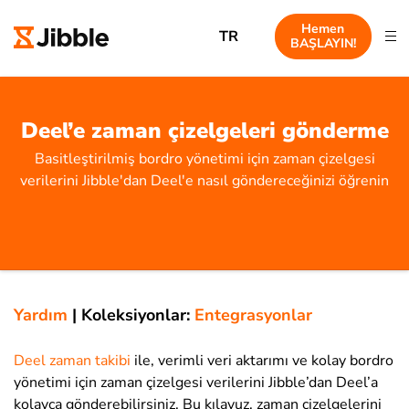
Hemen
TR
BAŞLAYIN!
Deel’e zaman çizelgeleri gönderme
Basitleştirilmiş bordro yönetimi için zaman çizelgesi
verilerini Jibble'dan Deel'e nasıl göndereceğinizi öğrenin
Yardım
|
Koleksiyonlar:
Entegrasyonlar
Deel zaman takibi
ile
, verimli veri aktarımı ve kolay bordro
yönetimi için zaman çizelgesi verilerini Jibble’dan Deel’a
kolayca
gönderebilirsiniz. Bu kılavuz, zaman çizelgelerini