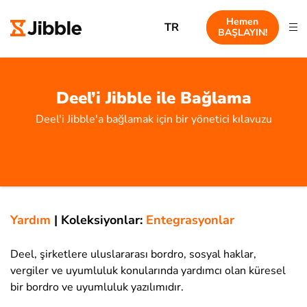
Hemen
TR
BAŞLAYIN!
Deel’i Jibble ile Bağlama
Deel'i Jibble'a bağlamak için bir yönetici kılavuzu
Yardım
|
Koleksiyonlar:
Entegrasyonlar
Deel, şirketlere uluslararası bordro, sosyal haklar,
vergiler ve uyumluluk konularında yardımcı olan küresel
bir bordro ve uyumluluk yazılımıdır.