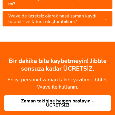
mı?
Wave'de ücretsiz olarak nasıl zaman kaydı
↓
tutabilir ve fatura oluşturabilirim?
Bir dakika bile kaybetmeyin! Jibble
sonsuza kadar ÜCRETSİZ.
En iyi personel zaman takibi yazılımı Jibble'ı
Wave ile kullanın.
Zaman takibine hemen başlayın -
ÜCRETSİZ!