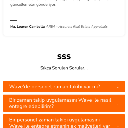
güncellemeler gönderiyor.
Ma. Louren Camballa
AREA - Accurate Real Estate Appraisals
SSS
Sıkça Sorulan Sorular...
↓
Wave'de personel zaman takibi var mı?
Bir zaman takip uygulamasını Wave ile nasıl
↓
entegre edebilirim?
Bir personel zaman takibi uygulamasını
↓
Wave ile entegre etmenin ek maliyetleri var