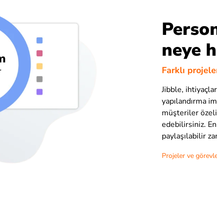
Person
neye h
Farklı projel
Jibble, ihtiyaçla
yapılandırma imk
müşteriler özeli
edebilirsiniz. En 
paylaşılabilir z
Projeler ve görevle