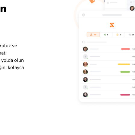
in
ruluk ve
aati
 yolda olun
ğini kolayca