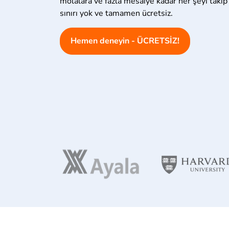
molalara ve fazla mesaiye kadar her şeyi takip 
sınırı yok ve tamamen ücretsiz.
Hemen deneyin - ÜCRETSİZ!