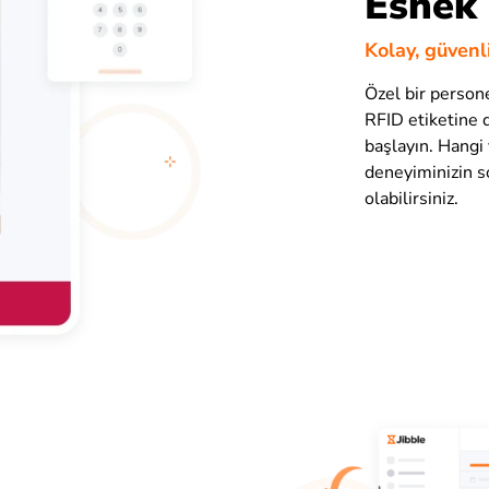
Esnek 
Kolay, güvenli
Özel bir personel
RFID etiketine 
başlayın. Hangi 
deneyiminizin s
olabilirsiniz.