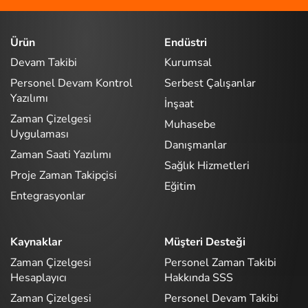
Ürün
Endüstri
Devam Takibi
Kurumsal
Personel Devam Kontrol
Serbest Çalışanlar
Yazılımı
İnşaat
Zaman Çizelgesi
Muhasebe
Uygulaması
Danışmanlar
Zaman Saati Yazılımı
Sağlık Hizmetleri
Proje Zaman Takipçisi
Eğitim
Entegrasyonlar
Kaynaklar
Müşteri Desteği
Zaman Çizelgesi
Personel Zaman Takibi
Hesaplayıcı
Hakkında SSS
Zaman Çizelgesi
Personel Devam Takibi