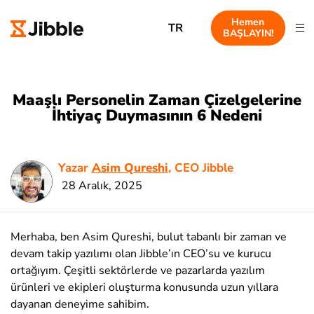
Hemen
TR
BAŞLAYIN!
Maaşlı Personelin Zaman Çizelgelerine
İhtiyaç Duymasının 6 Nedeni
Yazar
Asim Qureshi
, CEO Jibble
28 Aralık, 2025
Merhaba, ben Asim Qureshi, bulut tabanlı bir zaman ve
devam takip yazılımı olan Jibble’ın CEO’su ve kurucu
ortağıyım. Çeşitli sektörlerde ve pazarlarda yazılım
ürünleri ve ekipleri oluşturma konusunda uzun yıllara
dayanan deneyime sahibim.