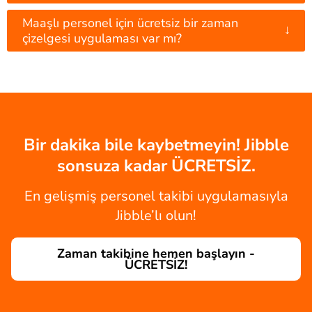
Maaşlı personel için ücretsiz bir zaman
↓
çizelgesi uygulaması var mı?
Bir dakika bile kaybetmeyin! Jibble
sonsuza kadar ÜCRETSİZ.
En gelişmiş personel takibi uygulamasıyla
Jibble’lı olun!
Zaman takibine hemen başlayın -
ÜCRETSİZ!