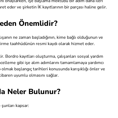
ğini onaylarken, işe başlama mektubu bir adım daha ileri
et eder ve şirketin İK kayıtlarının bir parçası haline gelir.
eden Önemlidir?
lışanın ne zaman başladığının, kime bağlı olduğunun ve
getirme taahhüdünün resmi kaydı olarak hizmet eder.
tir. Bordro kayıtları oluşturma, çalışanları sosyal yardım
ncelleme gibi işe alım adımlarını tamamlamaya yardımcı
 olmak başlangıç tarihleri konusunda karışıklığı önler ve
tibaren uyumlu olmasını sağlar.
a Neler Bulunur?
 şunları kapsar: