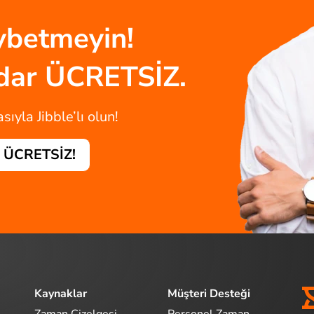
aybetmeyin!
adar ÜCRETSİZ.
ıyla Jibble’lı olun!
- ÜCRETSİZ!
Kaynaklar
Müşteri Desteği