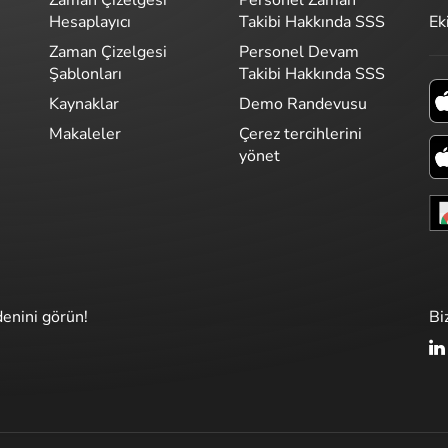
Zaman Çizelgesi
Personel Zaman
Ek
Hesaplayıcı
Takibi Hakkında SSS
Zaman Çizelgesi
Personel Devam
Şablonları
Takibi Hakkında SSS
Kaynaklar
Demo Randevusu
Makaleler
Çerez tercihlerini
yönet
denini görün!
Bi