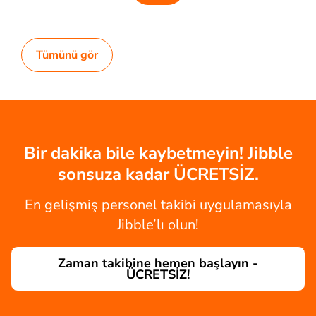
Tümünü gör
Bir dakika bile kaybetmeyin! Jibble
sonsuza kadar ÜCRETSİZ.
En gelişmiş personel takibi uygulamasıyla
Jibble’lı olun!
Zaman takibine hemen başlayın -
ÜCRETSİZ!