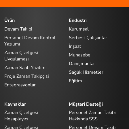
Ürün
Endüstri
Devam Takibi
Kurumsal
Personel Devam Kontrol
Serbest Çalışanlar
Yazılımı
İnşaat
Zaman Çizelgesi
Muhasebe
Uygulaması
Danışmanlar
Zaman Saati Yazılımı
Sağlık Hizmetleri
Proje Zaman Takipçisi
Eğitim
Entegrasyonlar
Kaynaklar
Müşteri Desteği
Zaman Çizelgesi
Personel Zaman Takibi
Hesaplayıcı
Hakkında SSS
Zaman Çizelgesi
Personel Devam Takibi