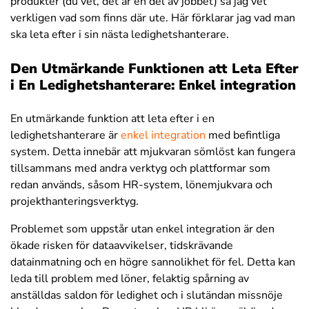
produkter (du vet, det är en del av jobbet) så jag vet
verkligen vad som finns där ute. Här förklarar jag vad man
ska leta efter i sin nästa ledighetshanterare.
Den Utmärkande Funktionen att Leta Efter
i En Ledighetshanterare:
Enkel integration
En utmärkande funktion att leta efter i en
ledighetshanterare är
enkel integration
med befintliga
system. Detta innebär att mjukvaran sömlöst kan fungera
tillsammans med andra verktyg och plattformar som
redan används, såsom HR-system, lönemjukvara och
projekthanteringsverktyg.
Problemet som uppstår utan enkel integration är den
ökade risken för dataavvikelser, tidskrävande
datainmatning och en högre sannolikhet för fel. Detta kan
leda till problem med löner, felaktig spårning av
anställdas saldon för ledighet och i slutändan missnöje