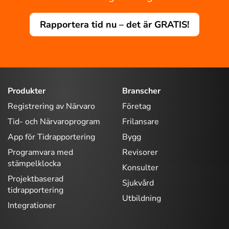
Rapportera tid nu – det är GRATIS!
Produkter
Branscher
Registrering av Närvaro
Företag
Tid- och Närvaroprogram
Frilansare
App för Tidrapportering
Bygg
Programvara med
Revisorer
stämpelklocka
Konsulter
Projektbaserad
Sjukvård
tidrapportering
Utbildning
Integrationer