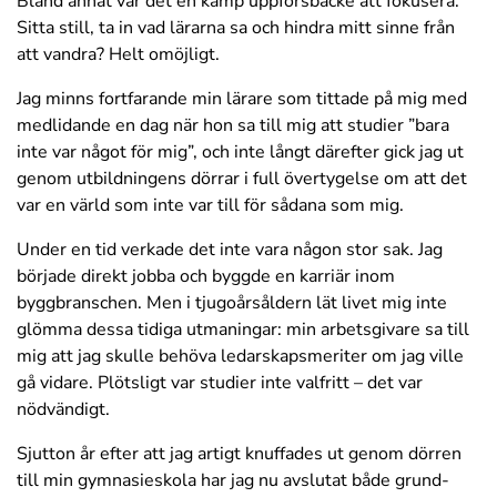
Bland annat var det en kamp uppförsbacke att fokusera.
Sitta still, ta in vad lärarna sa och hindra mitt sinne från
att vandra? Helt omöjligt.
Jag minns fortfarande min lärare som tittade på mig med
medlidande en dag när hon sa till mig att studier ”bara
inte var något för mig”, och inte långt därefter gick jag ut
genom utbildningens dörrar i full övertygelse om att det
var en värld som inte var till för sådana som mig.
Under en tid verkade det inte vara någon stor sak. Jag
började direkt jobba och byggde en karriär inom
byggbranschen. Men i tjugoårsåldern lät livet mig inte
glömma dessa tidiga utmaningar: min arbetsgivare sa till
mig att jag skulle behöva ledarskapsmeriter om jag ville
gå vidare. Plötsligt var studier inte valfritt – det var
nödvändigt.
Sjutton år efter att jag artigt knuffades ut genom dörren
till min gymnasieskola har jag nu avslutat både grund-