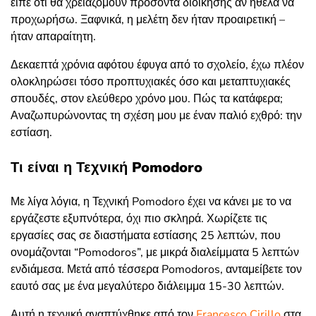
είπε ότι θα χρειαζόμουν προσόντα διοίκησης αν ήθελα να
προχωρήσω. Ξαφνικά, η μελέτη δεν ήταν προαιρετική –
ήταν απαραίτητη.
Δεκαεπτά χρόνια αφότου έφυγα από το σχολείο, έχω πλέον
ολοκληρώσει τόσο προπτυχιακές όσο και μεταπτυχιακές
σπουδές, στον ελεύθερο χρόνο μου. Πώς τα κατάφερα;
Αναζωπυρώνοντας τη σχέση μου με έναν παλιό εχθρό: την
εστίαση.
Τι είναι η Τεχνική Pomodoro
Με λίγα λόγια, η Τεχνική Pomodoro έχει να κάνει με το να
εργάζεστε εξυπνότερα, όχι πιο σκληρά. Χωρίζετε τις
εργασίες σας σε διαστήματα εστίασης 25 λεπτών, που
ονομάζονται “Pomodoros”, με μικρά διαλείμματα 5 λεπτών
ενδιάμεσα. Μετά από τέσσερα Pomodoros, ανταμείβετε τον
εαυτό σας με ένα μεγαλύτερο διάλειμμα 15-30 λεπτών.
Αυτή η τεχνική αναπτύχθηκε από τον
Francesco Cirillo
στα