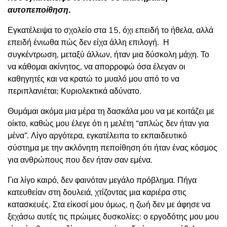
αυτοπεποίθηση.
Εγκατέλειψα το σχολείο στα 15, όχι επειδή το ήθελα, αλλά
επειδή ένιωθα πώς δεν είχα άλλη επιλογή. Η
συγκέντρωση, μεταξύ άλλων, ήταν μια δύσκολη μάχη. Το
να κάθομαι ακίνητος, να απορροφώ όσα έλεγαν οι
καθηγητές και να κρατώ το μυαλό μου από το να
περιπλανιέται; Κυριολεκτικά αδύνατο.
Θυμάμαι ακόμα μια μέρα τη δασκάλα μου να με κοιτάζει με
οίκτο, καθώς μου έλεγε ότι η μελέτη “απλώς δεν ήταν για
μένα”. Λίγο αργότερα, εγκατέλειπα το εκπαιδευτικό
σύστημα με την ακλόνητη πεποίθηση ότι ήταν ένας κόσμος
για ανθρώπους που δεν ήταν σαν εμένα.
Για λίγο καιρό, δεν φαινόταν μεγάλο πρόβλημα. Πήγα
κατευθείαν στη δουλειά, χτίζοντας μια καριέρα στις
κατασκευές. Στα είκοσί μου όμως, η ζωή δεν με άφησε να
ξεχάσω αυτές τις πρώιμες δυσκολίες: ο εργοδότης μου μου