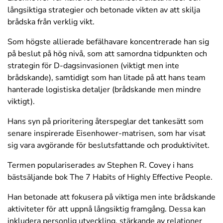
långsiktiga strategier och betonade vikten av att skilja
brådska från verklig vikt.
Som högste allierade befälhavare koncentrerade han sig
på beslut på hög nivå, som att samordna tidpunkten och
strategin för D-dagsinvasionen (viktigt men inte
brådskande), samtidigt som han litade på att hans team
hanterade logistiska detaljer (brådskande men mindre
viktigt).
Hans syn på prioritering återspeglar det tankesätt som
senare inspirerade Eisenhower-matrisen, som har visat
sig vara avgörande för beslutsfattande och produktivitet.
Termen populariserades av Stephen R. Covey i hans
bästsäljande bok
The 7 Habits of Highly Effective People
.
Han betonade att fokusera på viktiga men inte brådskande
aktiviteter för att uppnå långsiktig framgång. Dessa kan
inkludera personlig utveckling, stärkande av relationer