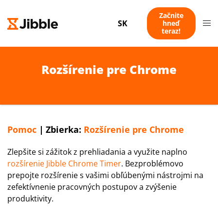
Začnite
SK
hneď
teraz!
Rozšírenie pre Chrome
Pomoc
|
Zbierka:
Rozšírenie pre Chrome
Zlepšite si zážitok z prehliadania a využite naplno
rozšírenie Jibble Chrome Timer
. Bezproblémovo
prepojte rozšírenie s vašimi obľúbenými nástrojmi na
zefektívnenie pracovných postupov a zvýšenie
produktivity.