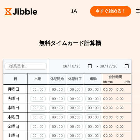
JA
今すぐ始める！
無料タイムカード計算機
-
合計時間
日
出勤
休憩開始
休憩終了
退勤
hh:mm
小数
月曜日
00:00
0.00
:
:
:
:
火曜日
00:00
0.00
:
:
:
:
水曜日
00:00
0.00
:
:
:
:
木曜日
00:00
0.00
:
:
:
:
金曜日
00:00
0.00
:
:
:
:
土曜日
00:00
0.00
:
:
:
: