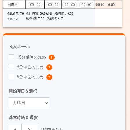
日曜日
00:00
0.00
:
:
:
:
合計時間:
00:00
合計小数時間：
0.00
合計給与:
¥
0
残業時間:
00:00
残業時間:
0.00
残業代:
¥
0
丸めルール
15分単位の丸め
6分単位の丸め
5分単位の丸め
開始曜日を選択
基本時給 & 通貨
1時間あたり