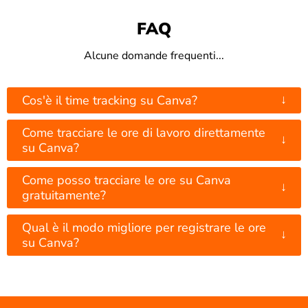
FAQ
Alcune domande frequenti...
↓
Cos'è il time tracking su Canva?
Come tracciare le ore di lavoro direttamente
↓
su Canva?
Come posso tracciare le ore su Canva
↓
gratuitamente?
Qual è il modo migliore per registrare le ore
↓
su Canva?