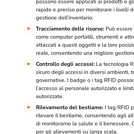
possono essere applicati ai prodotti e g
rapido e preciso per monitorare i livelli de
gestione dell’inventario.
Tracciamento delle risorse:
Può essere u
come computer portatili, strumenti e att
attaccati a questi oggetti e la loro posi
reale, consentendo una migliore gestione 
Controllo degli accessi:
La tecnologia RF
sicuro degli accessi in diversi ambienti, tr
governative. I badge o i tag RFID possono
l’accesso al personale autorizzato e limi
autorizzate.
Rilevamento del bestiame:
I tag RFID po
rilevare il bestiame, consentendo agli all
di monitorarne la salute e il benessere. 
per gli allevamenti su larga scala.