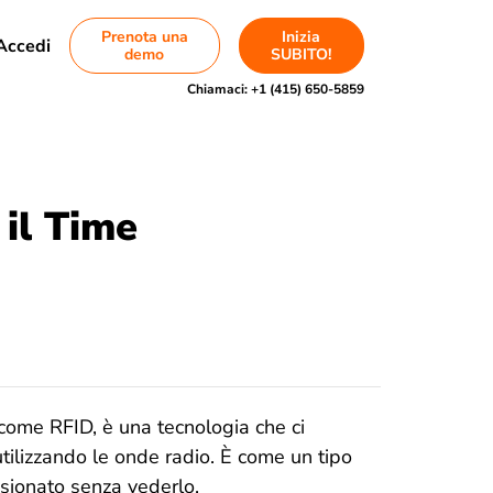
Prenota una
Inizia
Accedi
demo
SUBITO!
Chiamaci:
+1 (415) 650-5859
 il Time
 come RFID, è una tecnologia che ci
 utilizzando le onde radio. È come un tipo
nsionato senza vederlo.