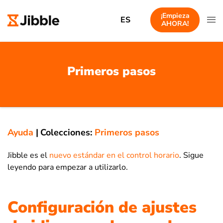
¡Empieza
ES
AHORA!
Primeros pasos
Ayuda
|
Colecciones:
Primeros pasos
Jibble es el
nuevo estándar en el control horario
. Sigue
leyendo para empezar a utilizarlo.
Configuración de ajustes