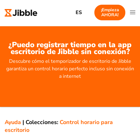
¡Empieza
ES
AHORA!
¿Puedo registrar tiempo en la app
escritorio de Jibble sin conexión?
Descubre cómo el temporizador de escritorio de Jibble
garantiza un control horario perfecto incluso sin conexión
a internet
Ayuda
|
Colecciones:
Control horario para
escritorio