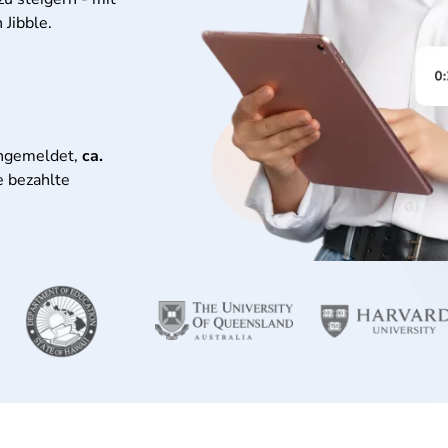
Jibble.
angemeldet,
ca.
e bezahlte