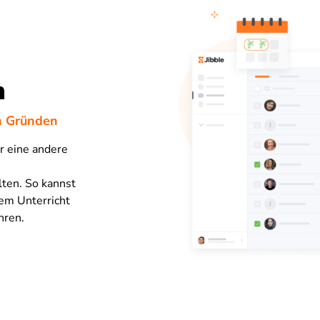
n
n Gründen
er eine andere
lten. So kannst
em Unterricht
hren.