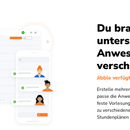
Du br
unters
Anwes
versch
Jibble verfüg
Erstelle mehre
passe die Anwes
feste Vorlesung
zu verschiedene
Stundenplänen 