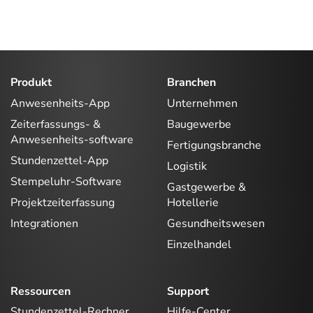
Produkt
Branchen
Anwesenheits-App
Unternehmen
Zeiterfassungs- &
Baugewerbe
Anwesenheits-software
Fertigungsbranche
Stundenzettel-App
Logistik
Stempeluhr-Software
Gastgewerbe &
Projektzeiterfassung
Hotellerie
Integrationen
Gesundheitswesen
Einzelhandel
Ressourcen
Support
Stundenzettel-Rechner
Hilfe-Center