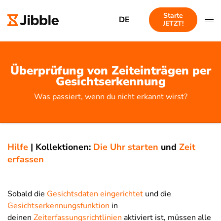
Starte
DE
JETZT!
Überprüfung von Zeiteinträgen per
Gesichtserkennung
Was passiert, wenn du nicht erkannt wirst?
Hilfe
|
Kollektionen:
Die Uhr starten
und
Zeit
erfassen
Sobald die
Gesichtsdaten eingerichtet
und die
Gesichtserkennungsfunktion
in
deinen
Zeiterfassungsrichtlinien
aktiviert ist, müssen alle