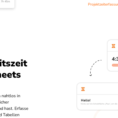
Projektzeiterfass
tszeit
heets
 nahtlos in
icher
d hast. Erfasse
d Tabellen