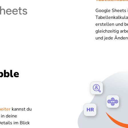
Google Sheets 
Tabellenkalkul
erstellen und 
gleichzeitig ar
und jede Änder
bble
beiter
kannst du
 in deine
etails im Blick