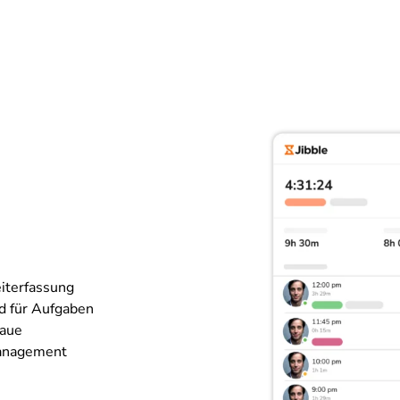
eiterfassung
d für Aufgaben
naue
management