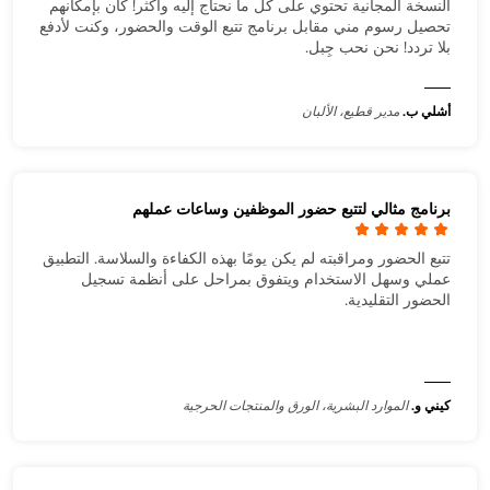
النسخة المجانية تحتوي على كل ما نحتاج إليه وأكثر! كان بإمكانهم
تحصيل رسوم مني مقابل برنامج تتبع الوقت والحضور، وكنت لأدفع
بلا تردد! نحن نحب جِبل.
أشلي ب.
مدير قطيع، الألبان
برنامج مثالي لتتبع حضور الموظفين وساعات عملهم
تتبع الحضور ومراقبته لم يكن يومًا بهذه الكفاءة والسلاسة. التطبيق
عملي وسهل الاستخدام ويتفوق بمراحل على أنظمة تسجيل
الحضور التقليدية.
كيني و.
الموارد البشرية، الورق والمنتجات الحرجية