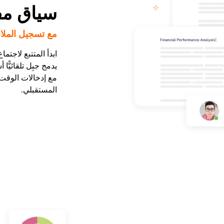
سياق مف
مع تسجيل الملا
ابدأ المتتبع لاجتم
يدمج جبِل تلقائيًّا
مع إدخالات الوقت
المستقبلي.