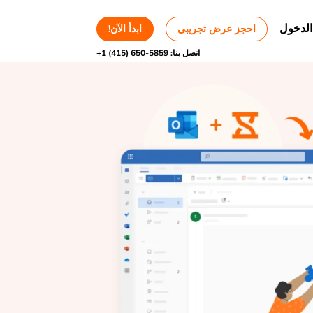
الدخول
احجز عرض تجريبي
ابدأ الآن!
اتصل بنا:
+1 (415) 650-5859