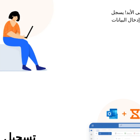
ى الأبد! يسجل
خال البيانات
تسجيل ا