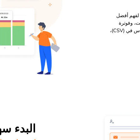
ة لفهم أفضل
ت، وفوترة
العملاء. وصدر التقارير بتنسيق إكسل (XLS) أو سي إس في (CSV)،
البدء س