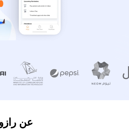
عن رازور