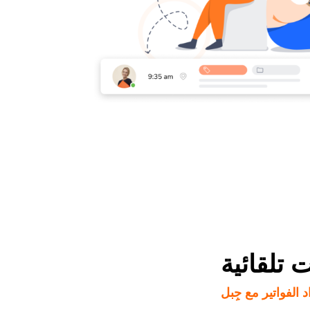
 تلقائية
د الفواتير مع جِبل