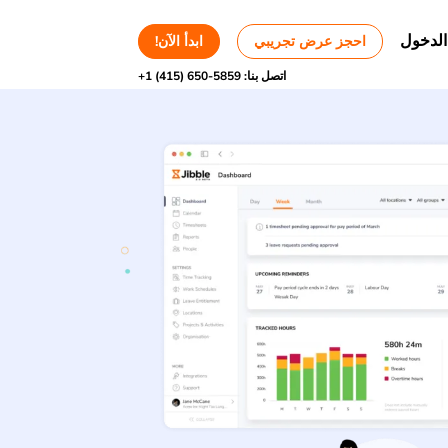
الدخول
احجز عرض تجريبي
ابدأ الآن!
اتصل بنا:
+1 (415) 650-5859