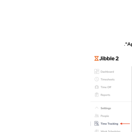
.
“
A