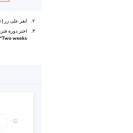
انقر على زر إ
اختر دورة فترة
“
Two weeks