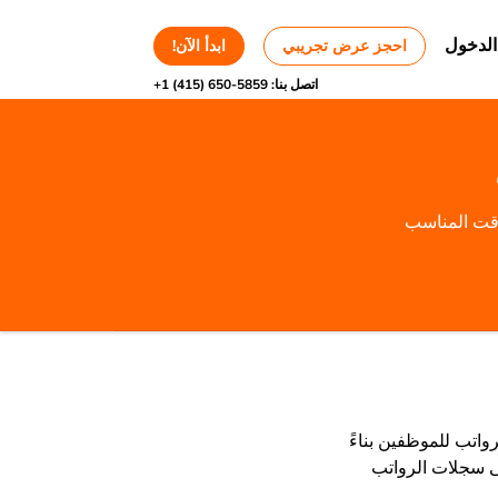
الدخول
احجز عرض تجريبي
ابدأ الآن!
اتصل بنا:
+1 (415) 650-5859
وقت المناسب
رواتب للموظفين بناءً
لى سجلات الرواتب