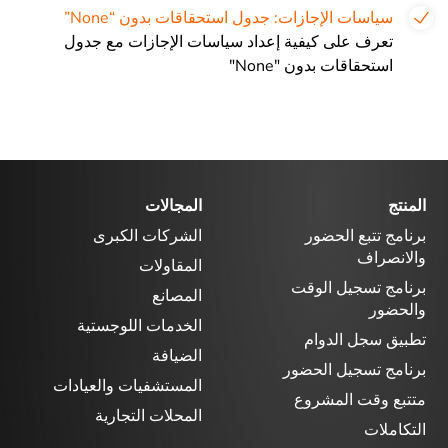
سياسات الإجازات: جدول استحقاقات بدون “None”
تعرف على كيفية إعداد سياسات الإجازات مع جدول
استحقاقات بدون "None"
المنتج
المجالات
برنامج تتبع الحضور
الشركات الكبرى
والانصراف
المقاولات
برنامج تسجيل الوقت
المصانع
والحضور
الخدمات اللوجستية
تطبيق سجل الدوام
الضيافة
برنامج تسجيل الحضور
المستشفيات والعيادات
متتبع وقت المشروع
المحلات التجارية
التكاملات