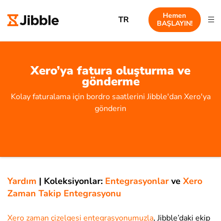
Hemen
TR
BAŞLAYIN!
Xero’ya fatura oluşturma ve
gönderme
Kolay faturalama için bordro saatlerini Jibble'dan Xero'ya
gönderin
Yardım
|
Koleksiyonlar:
Entegrasyonlar
ve
Xero
Zaman Takip Entegrasyonu
Xero zaman çizelgesi entegrasyonumuzla
, Jibble’daki ekip