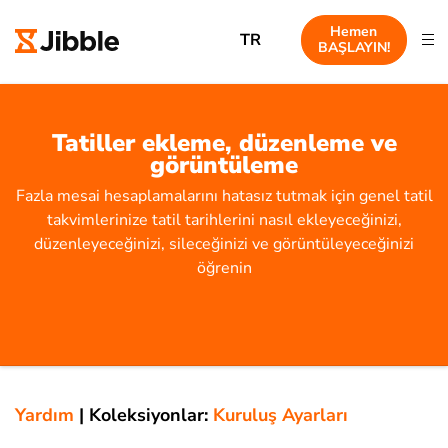
Hemen
TR
BAŞLAYIN!
Tatiller ekleme, düzenleme ve
görüntüleme
Fazla mesai hesaplamalarını hatasız tutmak için genel tatil
takvimlerinize tatil tarihlerini nasıl ekleyeceğinizi,
düzenleyeceğinizi, sileceğinizi ve görüntüleyeceğinizi
öğrenin
Yardım
|
Koleksiyonlar:
Kuruluş Ayarları