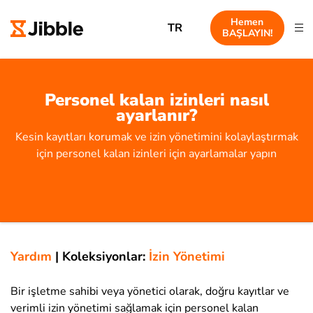
Hemen
TR
BAŞLAYIN!
Personel kalan izinleri nasıl
ayarlanır?
Kesin kayıtları korumak ve izin yönetimini kolaylaştırmak
için personel kalan izinleri için ayarlamalar yapın
Yardım
|
Koleksiyonlar:
İzin Yönetimi
Bir işletme sahibi veya yönetici olarak, doğru kayıtlar ve
verimli izin yönetimi sağlamak için personel kalan