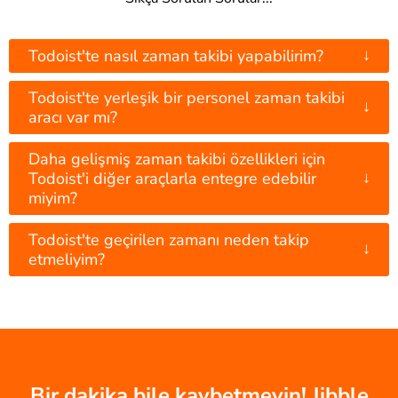
↓
Todoist'te nasıl zaman takibi yapabilirim?
Todoist'te yerleşik bir personel zaman takibi
↓
aracı var mı?
Daha gelişmiş zaman takibi özellikleri için
↓
Todoist'i diğer araçlarla entegre edebilir
miyim?
Todoist'te geçirilen zamanı neden takip
↓
etmeliyim?
Bir dakika bile kaybetmeyin! Jibble