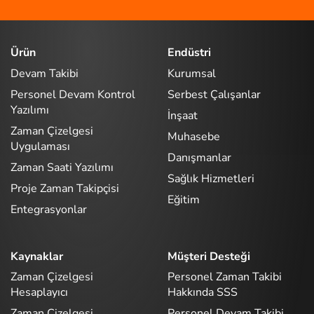
Ürün
Endüstri
Devam Takibi
Kurumsal
Personel Devam Kontrol
Serbest Çalışanlar
Yazılımı
İnşaat
Zaman Çizelgesi
Muhasebe
Uygulaması
Danışmanlar
Zaman Saati Yazılımı
Sağlık Hizmetleri
Proje Zaman Takipçisi
Eğitim
Entegrasyonlar
Kaynaklar
Müşteri Desteği
Zaman Çizelgesi
Personel Zaman Takibi
Hesaplayıcı
Hakkında SSS
Zaman Çizelgesi
Personel Devam Takibi