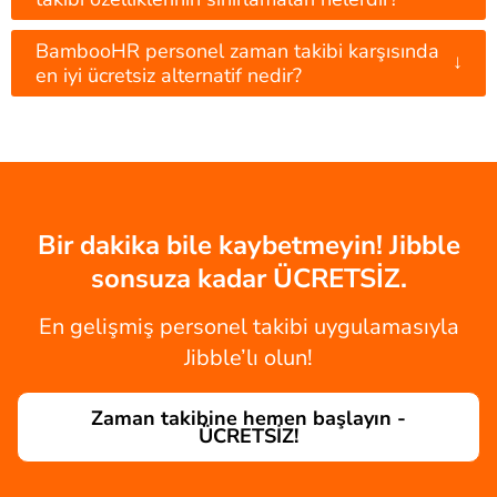
BambooHR personel zaman takibi karşısında
↓
en iyi ücretsiz alternatif nedir?
Bir dakika bile kaybetmeyin! Jibble
sonsuza kadar ÜCRETSİZ.
En gelişmiş personel takibi uygulamasıyla
Jibble’lı olun!
Zaman takibine hemen başlayın -
ÜCRETSİZ!