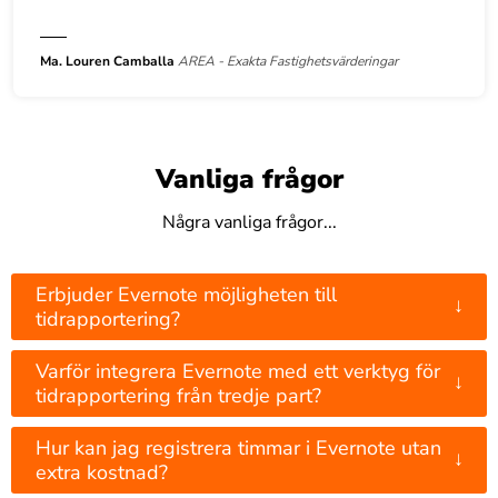
Ma. Louren Camballa
AREA - Exakta Fastighetsvärderingar
Vanliga frågor
Några vanliga frågor...
Erbjuder Evernote möjligheten till
↓
tidrapportering?
Varför integrera Evernote med ett verktyg för
↓
tidrapportering från tredje part?
Hur kan jag registrera timmar i Evernote utan
↓
extra kostnad?