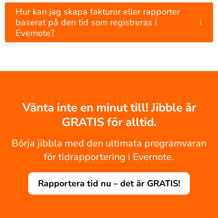
Hur kan jag skapa fakturor eller rapporter
↓
baserat på den tid som registreras i
Evernote?
Vänta inte en minut till! Jibble är
GRATIS för alltid.
Börja jibbla med den ultimata programvaran
för tidrapportering i Evernote.
Rapportera tid nu – det är GRATIS!