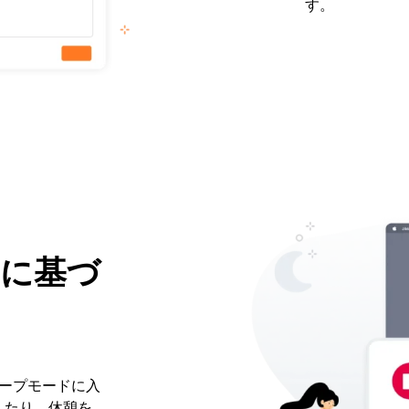
す。
に基づ
リープモードに入
したり、休憩を