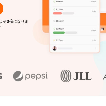
よそ
3倍
になりま
す！