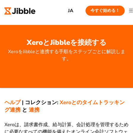
JA
今すぐ始める！
XeroとJibbleを接続する
XeroをJibbleと連携する手順をステップごとに解説しま
す。
ヘルプ
|
コレクション:
Xeroとのタイムトラッキン
グ連携
と
連携
Xeroは、請求書作成、給与計算、会計処理を管理するため
に必要なすべての機能を備えたオンライン会計ソフトウェ