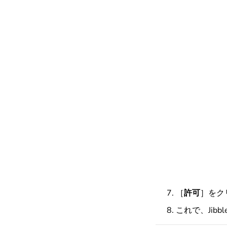
［
許可
］を
ク
これで、Jib