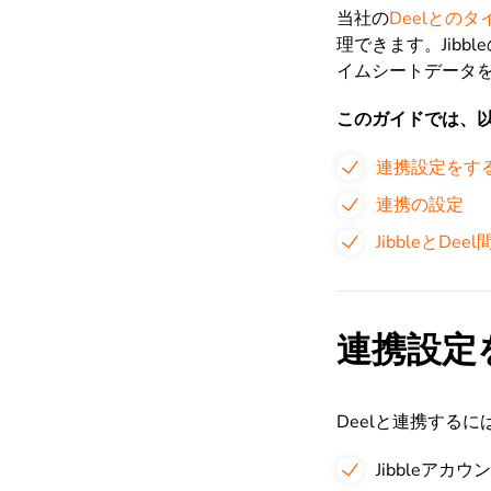
当社の
Deelとの
理できます。Jibbl
イムシートデータを
このガイドでは、
連携設定をす
連携の設定
JibbleとD
連携設定
Deelと連携する
Jibbleア