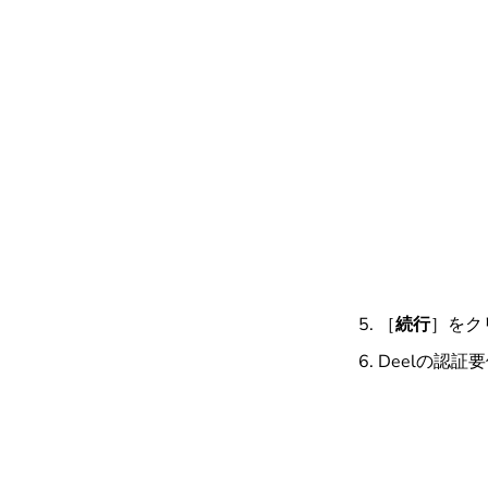
［
続行
］
をク
Deelの認