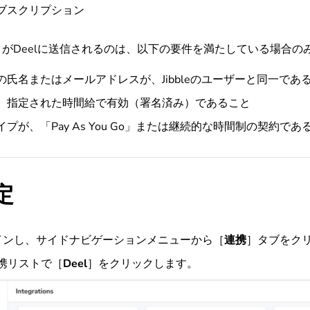
サブスクリプション
がDeelに送信されるのは、以下の要件を満たしている場合の
者の氏名またはメールアドレスが、Jibbleのユーザーと同一であ
約が、指定された時間給で有効（署名済み）であること
イプが、「Pay As You Go」または継続的な時間制の契約であ
定
ログインし、サイドナビゲーションメニューから［
連携
］タブをク
携リストで［
Deel
］
をクリックします
。