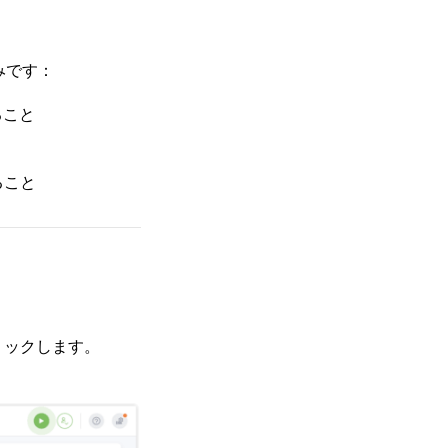
みです：
ること
ること
リックします。