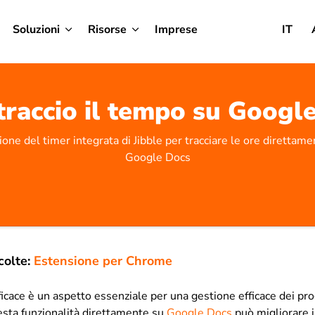
Soluzioni
Risorse
Imprese
IT
raccio il tempo su Googl
sione del timer integrata di Jibble per tracciare le ore direttamen
Google Docs
colte:
Estensione per Chrome
ficace è un aspetto essenziale per una gestione efficace dei pro
uesta funzionalità direttamente su
Google Docs
può migliorare 