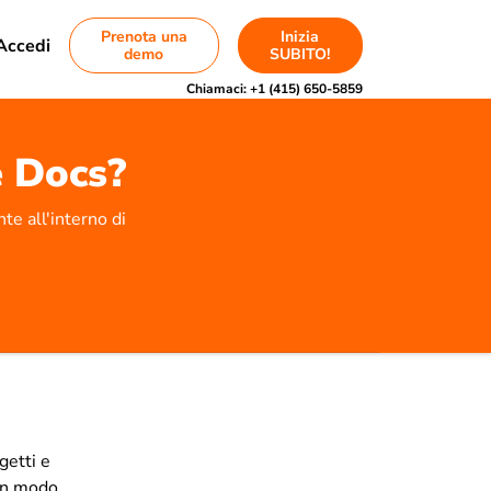
Prenota una
Inizia
Accedi
demo
SUBITO!
Chiamaci:
+1 (415) 650-5859
e Docs?
te all'interno di
getti e
in modo