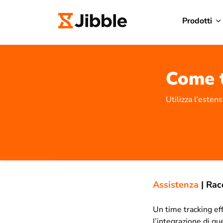
Prodotti
Come t
Utilizza l'esten
Assistenza
|
Rac
Un time tracking ef
l’integrazione di q