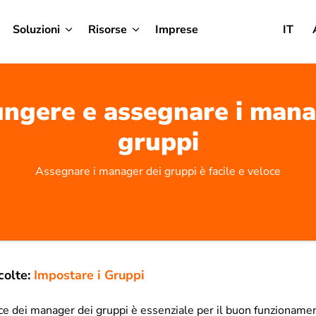
Soluzioni
Risorse
Imprese
IT
ngere e assegnare i mana
gruppi
Assegnare i manager dei gruppi è facile e veloce
colte:
Impostare i Gruppi
ce dei manager dei gruppi è essenziale per il buon funzionamen