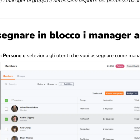
 i manager di gruppo è necessario disporre dei permessi da a
egnare in blocco i manager a
da
Persone e
seleziona gli utenti che vuoi assegnare come man