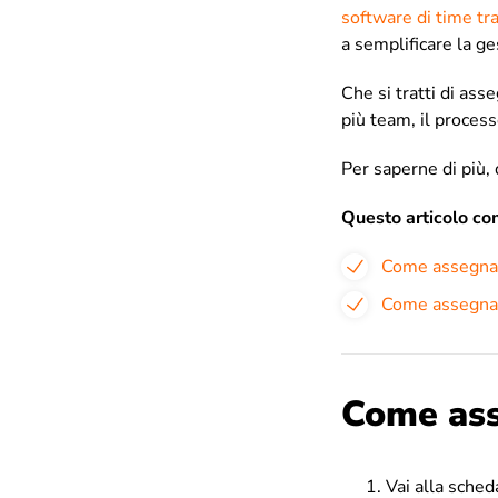
software di time tr
a semplificare la g
Che si tratti di as
più team, il proces
Per saperne di più, 
Questo articolo c
Come assegnar
Come assegnare
Come ass
Vai alla sche