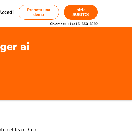
Prenota una
Inizia
Accedi
demo
SUBITO!
Chiamaci:
+1 (415) 650-5859
ger ai
to del team. Con il