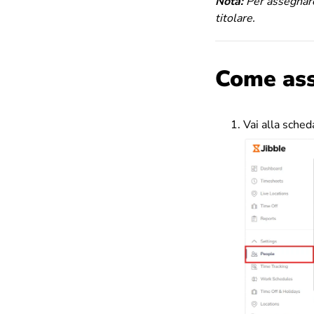
Nota:
Per assegnare
titolare.
Come ass
Vai alla sche