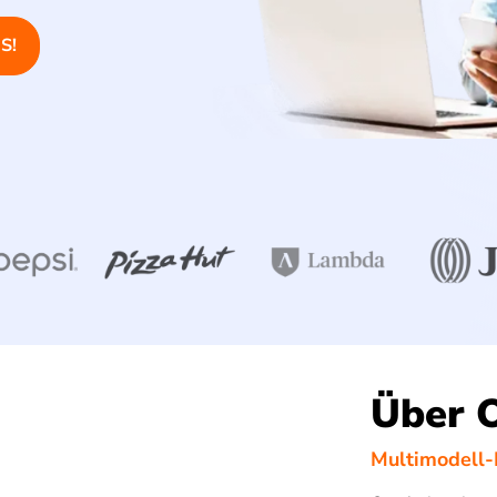
S!
Über 
Multimodell