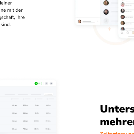
deiner
nne mit der
schaft, ihre
 sind.
Unters
mehre