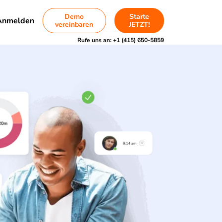
Demo
Starte
Anmelden
vereinbaren
JETZT!
Rufe uns an:
+1 (415) 650-5859