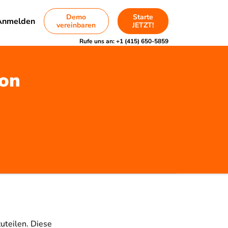
Demo
Starte
Anmelden
vereinbaren
JETZT!
Rufe uns an:
+1 (415) 650-5859
von
uteilen. Diese