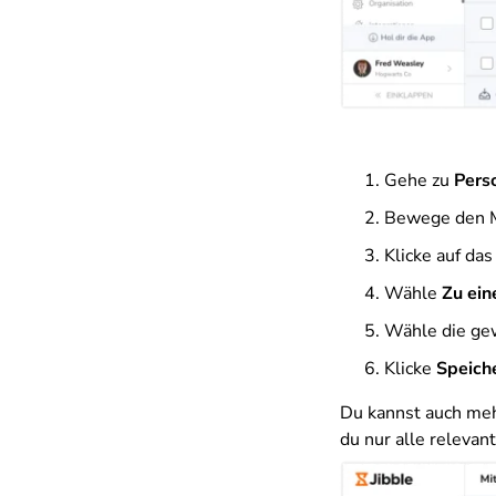
Gehe zu
Pers
Bewege den M
Klicke auf da
Wähle
Zu ein
Wähle die gew
Klicke
Speich
Du kannst auch meh
du nur alle releva