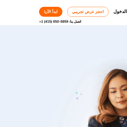
الدخول
احجز عرض تجريبي
ابدأ الآن!
اتصل بنا:
+1 (415) 650-5859